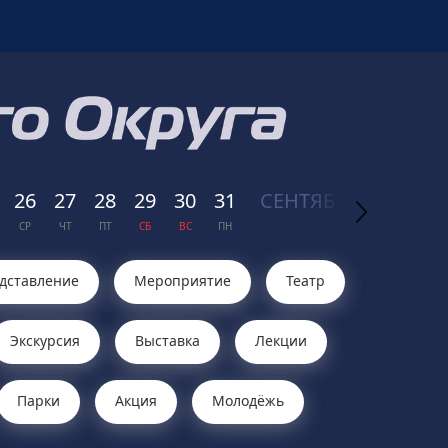
26
27
28
29
30
31
СЕН
ТЯБРЬ
01
02
СР
ЧТ
ПТ
СБ
ВС
ПН
2026
ВТ
СР
дставление
Мероприятие
Театр
Экскурсия
Выставка
Лекции
Парки
Акция
Молодёжь