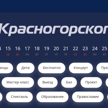
4
15
16
17
18
19
20
21
22
23
24
25
СБ
ВС
ПН
ВТ
СР
ЧТ
ПТ
СБ
ВС
ПН
ВТ
анцы
Дети
Бесплатно
Концерт
Пре
Мастер-класс
Выезд
Бал
Проект
Cпектакль
Образование
Православие