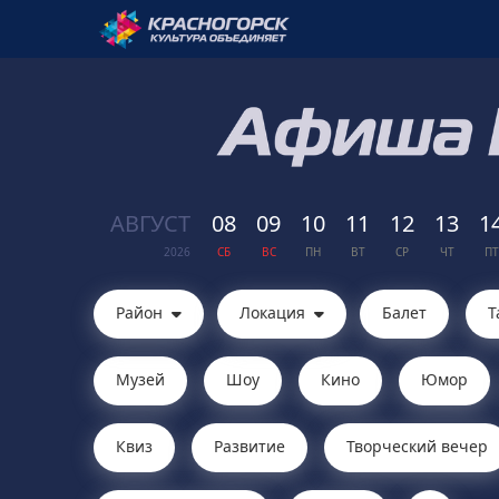
АВГ
УСТ
08
09
10
11
12
13
1
2026
СБ
ВС
ПН
ВТ
СР
ЧТ
ПТ
Район
Локация
Балет
Т
Музей
Шоу
Кино
Юмор
Квиз
Развитие
Творческий вечер