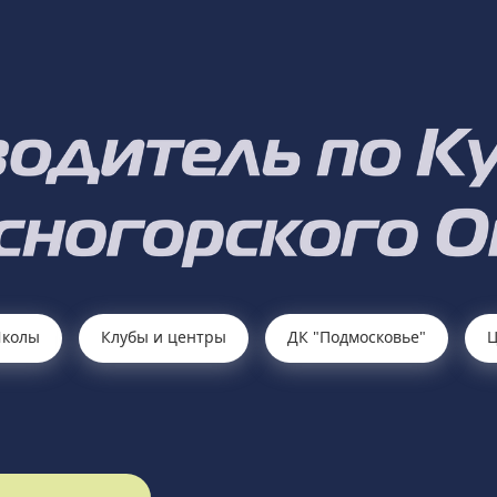
колы
Клубы и центры
ДК "Подмосковье"
Ц