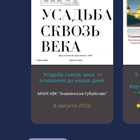
Усадьба сквозь века: от
9
основания до наших дней
Иер
– 
МАУК КВК "Знаменское-Губайлово"
8 августа 2026
⭐