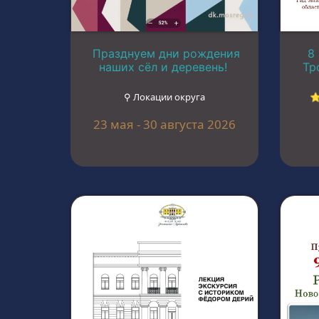
Празднуем дни рождения
8
наших сёл и деревень!
Тр
⚲ Локации округа
⭐
23 мая - 30 августа 2026