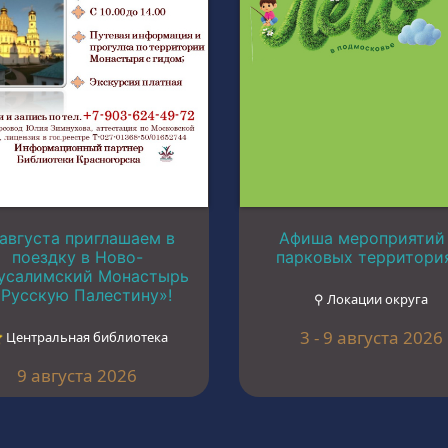
 августа приглашаем в
Афиша мероприятий
поездку в Ново-
парковых территори
усалимский Монастырь
«Русскую Палестину»!
⚲ Локации округа
3 - 9 августа 2026
︎ Центральная библиотека
9 августа 2026