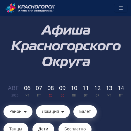
АВГ
06
07
08
09
10
11
12
13
14
2026
ЧТ
ПТ
СБ
ВС
ПН
ВТ
СР
ЧТ
ПТ
Район
Локация
Балет
Танцы
Дети
Бесплатно