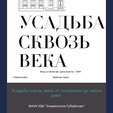
Усадьба сквозь века: от основания до наших
дней
МАУК КВК "Знаменское-Губайлово"