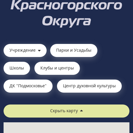
Учреждение
Парки и Усадьбы
Школы
Клубы и центры
ДК "Подмосковье"
Центр духовной культуры
Скрыть карту