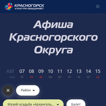
АВГ
07
08
09
10
11
12
13
14
15
2026
ПТ
СБ
ВС
ПН
ВТ
СР
ЧТ
ПТ
СБ
Район
Музей-усадьба «Архангельское»
Балет