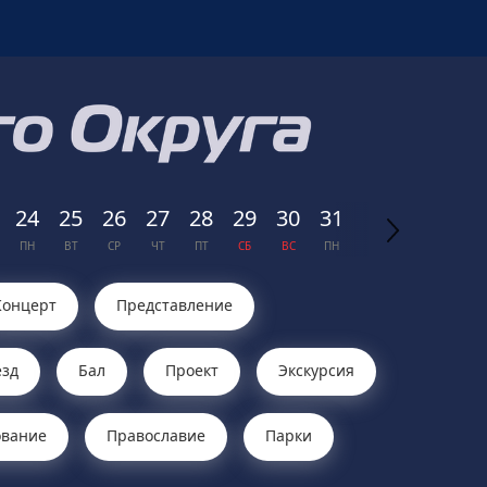
24
25
26
27
28
29
30
31
СЕН
ТЯБРЬ
ПН
ВТ
СР
ЧТ
ПТ
СБ
ВС
ПН
2026
Концерт
Представление
зд
Бал
Проект
Экскурсия
ование
Православие
Парки