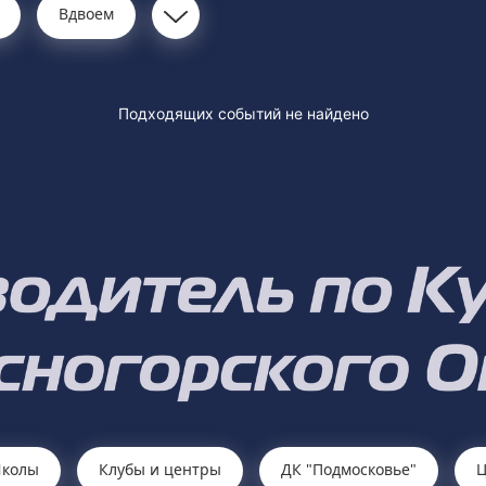
Вдвоем
Подходящих событий не найдено
колы
Клубы и центры
ДК "Подмосковье"
Ц