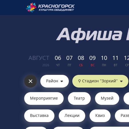
АВГ
УСТ
06
07
08
09
10
11
1
2026
ЧТ
ПТ
СБ
ВС
ПН
ВТ
СР
Район
⚲ Стадион "Зоркий"
Мероприятие
Театр
Музей
Выставка
Лекции
Квиз
Раз