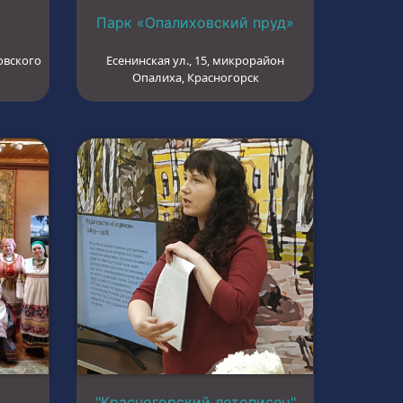
Парк «Опалиховский пруд»
овского
Есенинская ул., 15, микрорайон
Опалиха, Красногорск
"Красногорский летописец"