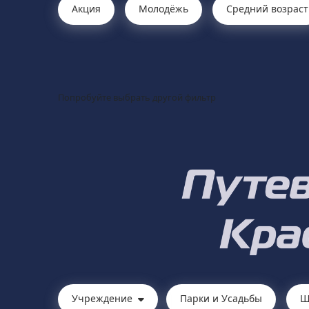
Акция
Молодёжь
Средний возраст
Попробуйте выбрать другой фильтр
Учреждение
Парки и Усадьбы
Ш