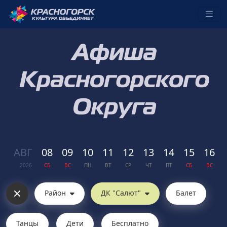
АВГ
08
09
10
11
12
13
14
15
16
2026
СБ
ВС
ПН
ВТ
СР
ЧТ
ПТ
СБ
ВС
Район
ДК "Салют"
Балет
Танцы
Дети
Бесплатно