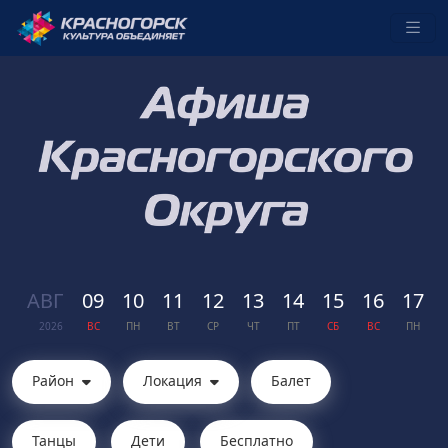
АВГ
09
10
11
12
13
14
15
16
17
2026
ВС
ПН
ВТ
СР
ЧТ
ПТ
СБ
ВС
ПН
Район
Локация
Балет
Танцы
Дети
Бесплатно