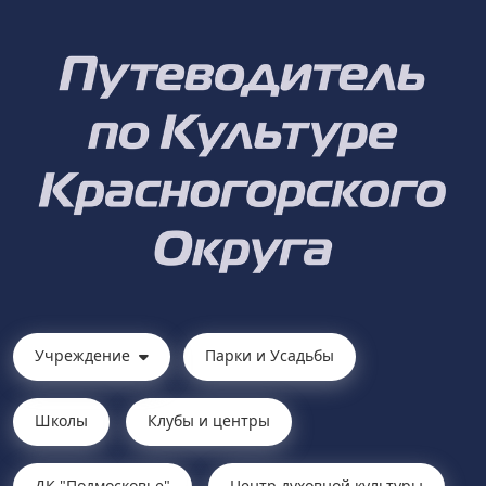
Учреждение
Парки и Усадьбы
Школы
Клубы и центры
ДК "Подмосковье"
Центр духовной культуры