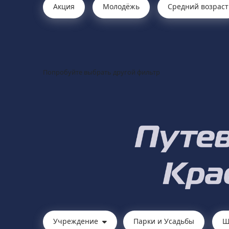
Акция
Молодёжь
Средний возраст
Попробуйте выбрать другой фильтр
Учреждение
Парки и Усадьбы
Ш