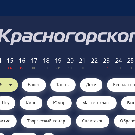
4
15
16
17
18
19
20
21
22
23
24
25
СБ
ВС
ПН
ВТ
СР
ЧТ
ПТ
СБ
ВС
ПН
ВТ
⭐︎ Марьинская сельская библиотека
Балет
Танцы
Дети
Бесплатно
Шоу
Кино
Юмор
Мастер-класс
Вые
витие
Творческий вечер
Cпектакль
Образ