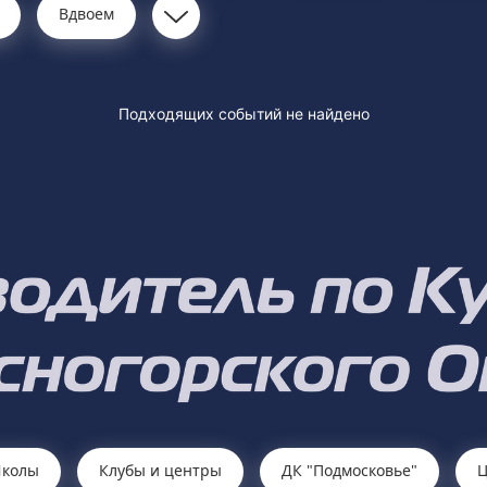
Вдвоем
Подходящих событий не найдено
колы
Клубы и центры
ДК "Подмосковье"
Ц