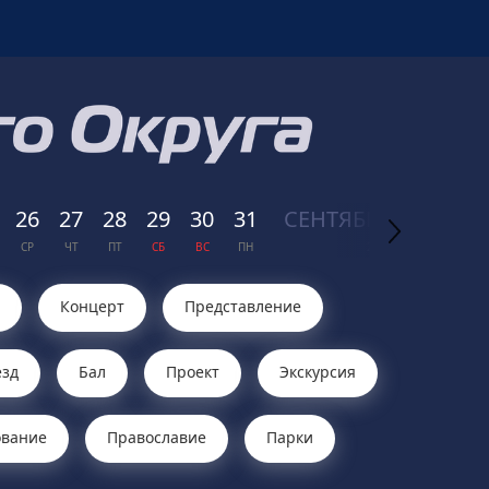
26
27
28
29
30
31
СЕН
ТЯБРЬ
01
02
СР
ЧТ
ПТ
СБ
ВС
ПН
2026
ВТ
СР
Концерт
Представление
зд
Бал
Проект
Экскурсия
ование
Православие
Парки