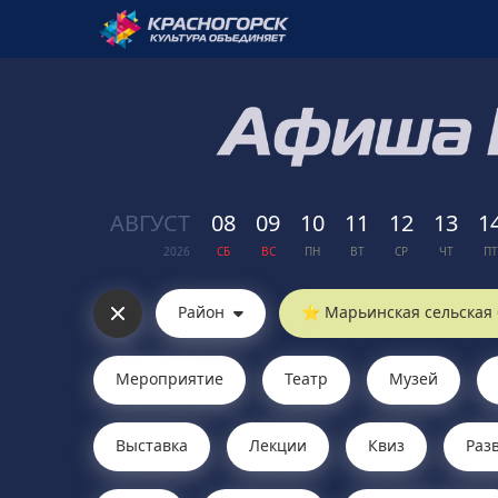
АВГ
УСТ
08
09
10
11
12
13
1
2026
СБ
ВС
ПН
ВТ
СР
ЧТ
ПТ
Район
Мероприятие
Театр
Музей
Выставка
Лекции
Квиз
Раз