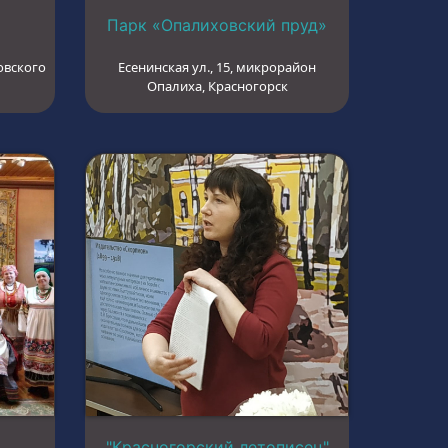
Парк «Опалиховский пруд»
овского
Есенинская ул., 15, микрорайон
Опалиха, Красногорск
"Красногорский летописец"