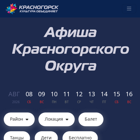
АВГ
08
09
10
11
12
13
14
15
16
2026
СБ
ВС
ПН
ВТ
СР
ЧТ
ПТ
СБ
ВС
Район
Локация
Балет
Танцы
Дети
Бесплатно