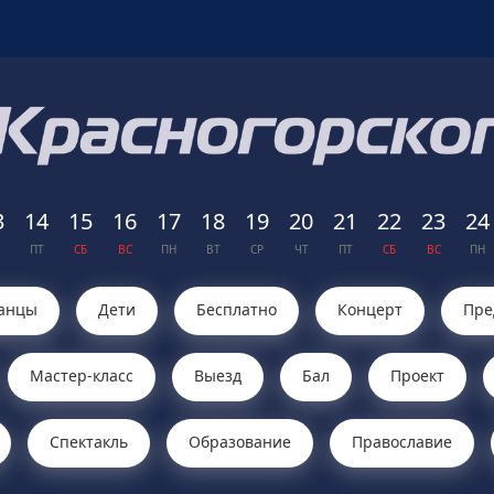
3
14
15
16
17
18
19
20
21
22
23
24
ПТ
СБ
ВС
ПН
ВТ
СР
ЧТ
ПТ
СБ
ВС
ПН
анцы
Дети
Бесплатно
Концерт
Пре
Мастер-класс
Выезд
Бал
Проект
Cпектакль
Образование
Православие