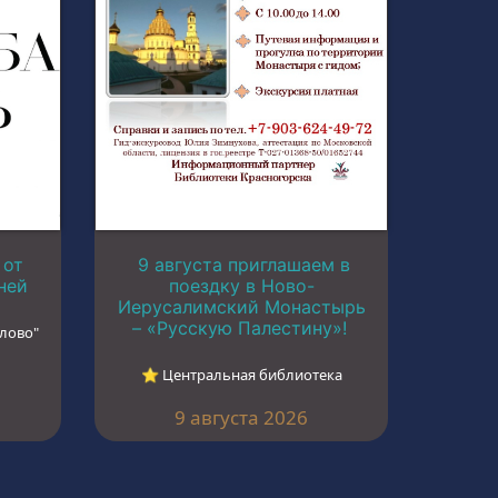
 от
9 августа приглашаем в
ней
поездку в Ново-
Иерусалимский Монастырь
– «Русскую Палестину»!
лово"
⭐︎ Центральная библиотека
9 августа 2026