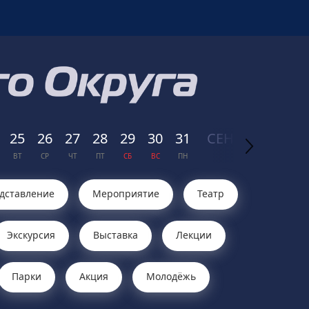
25
26
27
28
29
30
31
СЕН
ТЯБРЬ
01
ВТ
СР
ЧТ
ПТ
СБ
ВС
ПН
2026
ВТ
дставление
Мероприятие
Театр
Экскурсия
Выставка
Лекции
Парки
Акция
Молодёжь