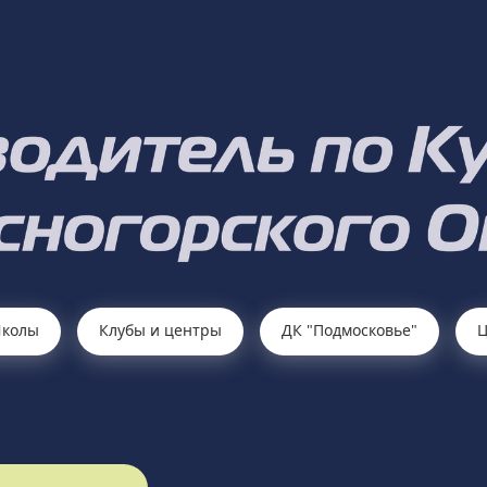
колы
Клубы и центры
ДК "Подмосковье"
Ц