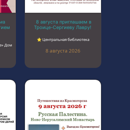
ма
8 августа приглашаем в
тием
Троице-Сергиеву Лавру!
⭐︎ Центральная библиотека
е» Дом
8 августа 2026