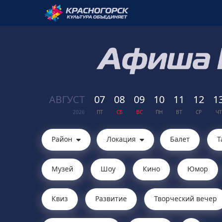
АВГ
УСТ
07
08
09
10
11
12
1
2026
ПТ
СБ
ВС
ПН
ВТ
СР
ЧТ
Район
Локация
Балет
Т
Музей
Шоу
Кино
Юмор
Квиз
Развитие
Творческий вечер