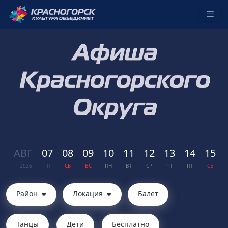
АВГ
07
08
09
10
11
12
13
14
15
2026
ПТ
СБ
ВС
ПН
ВТ
СР
ЧТ
ПТ
СБ
Район
Локация
Балет
Танцы
Дети
Бесплатно