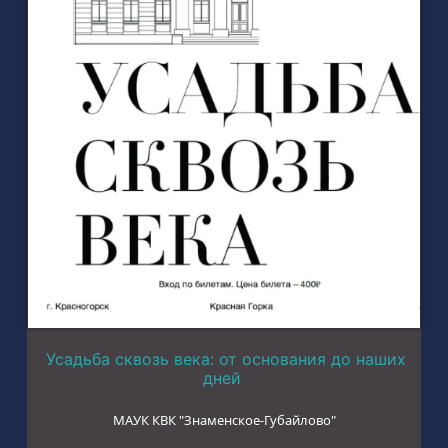
Усадьба сквозь века: от основания до наших
дней
МАУК КВК "Знаменское-Губайлово"