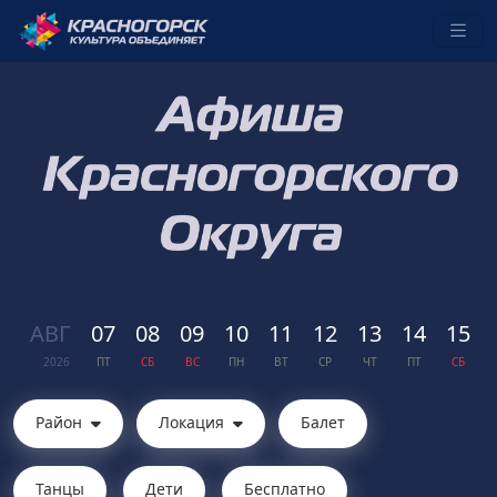
АВГ
07
08
09
10
11
12
13
14
15
2026
ПТ
СБ
ВС
ПН
ВТ
СР
ЧТ
ПТ
СБ
Район
Локация
Балет
Танцы
Дети
Бесплатно