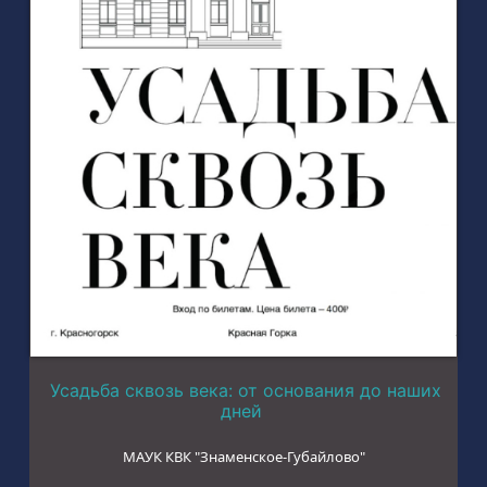
Усадьба сквозь века: от основания до наших
дней
МАУК КВК "Знаменское-Губайлово"