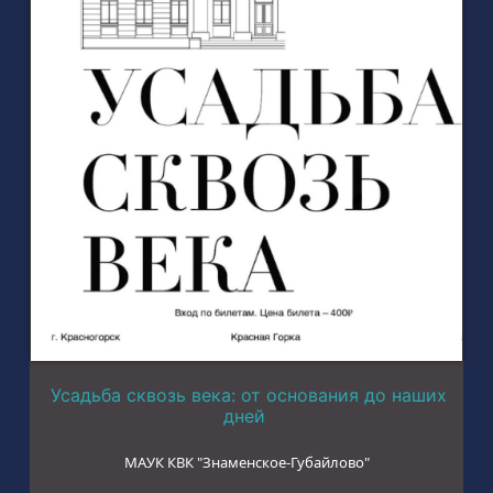
Усадьба сквозь века: от основания до наших
дней
МАУК КВК "Знаменское-Губайлово"