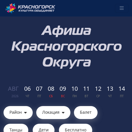
АВГ
06
07
08
09
10
11
12
13
14
2026
ЧТ
ПТ
СБ
ВС
ПН
ВТ
СР
ЧТ
ПТ
Район
Локация
Балет
Танцы
Дети
Бесплатно