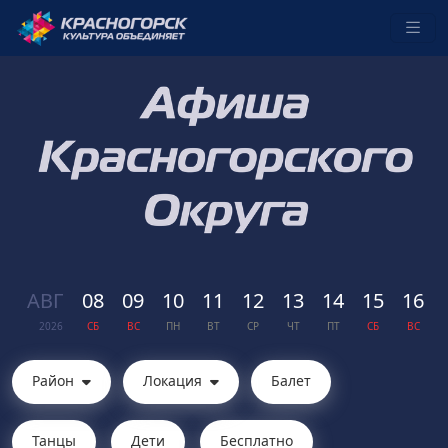
АВГ
08
09
10
11
12
13
14
15
16
2026
СБ
ВС
ПН
ВТ
СР
ЧТ
ПТ
СБ
ВС
Район
Локация
Балет
Танцы
Дети
Бесплатно