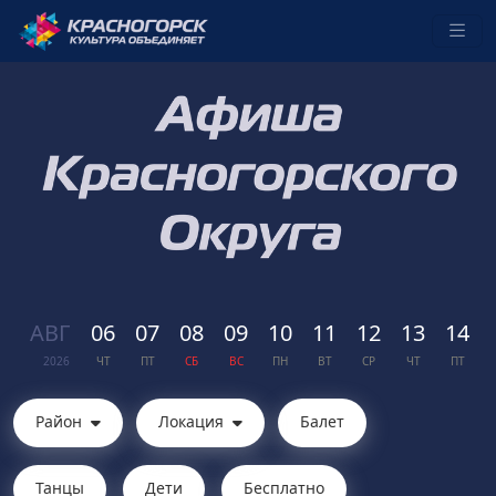
АВГ
06
07
08
09
10
11
12
13
14
2026
ЧТ
ПТ
СБ
ВС
ПН
ВТ
СР
ЧТ
ПТ
Район
Локация
Балет
Танцы
Дети
Бесплатно