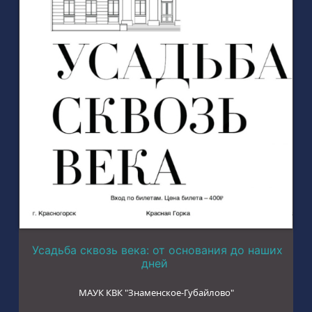
Усадьба сквозь века: от основания до наших
дней
МАУК КВК "Знаменское-Губайлово"