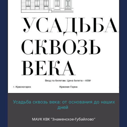
Усадьба сквозь века: от основания до наших
дней
МАУК КВК "Знаменское-Губайлово"