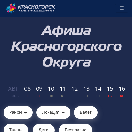
АВГ
08
09
10
11
12
13
14
15
16
2026
СБ
ВС
ПН
ВТ
СР
ЧТ
ПТ
СБ
ВС
Район
Локация
Балет
Танцы
Дети
Бесплатно