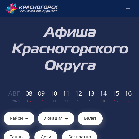
АВГ
08
09
10
11
12
13
14
15
16
2026
СБ
ВС
ПН
ВТ
СР
ЧТ
ПТ
СБ
ВС
Район
Локация
Балет
Танцы
Дети
Бесплатно