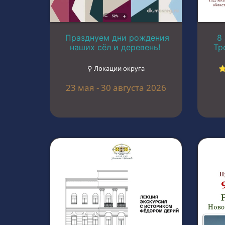
Празднуем дни рождения
8
наших сёл и деревень!
Тр
⚲ Локации округа
⭐
23 мая - 30 августа 2026