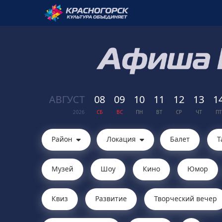
АВГ
УСТ
08
09
10
11
12
13
1
2026
СБ
ВС
ПН
ВТ
СР
ЧТ
ПТ
Район
Локация
Балет
Т
Музей
Шоу
Кино
Юмор
Квиз
Развитие
Творческий вечер