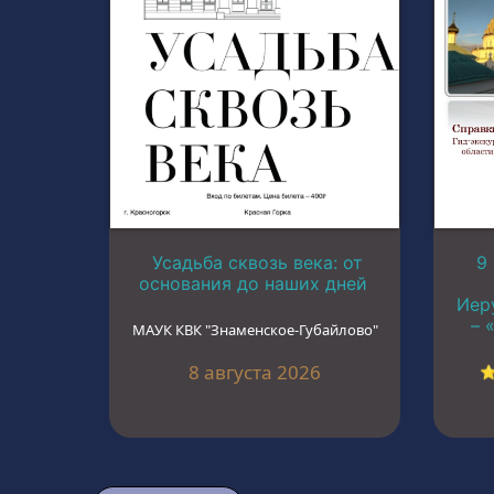
Усадьба сквозь века: от
9
основания до наших дней
Иер
– 
МАУК КВК "Знаменское-Губайлово"
8 августа 2026
⭐