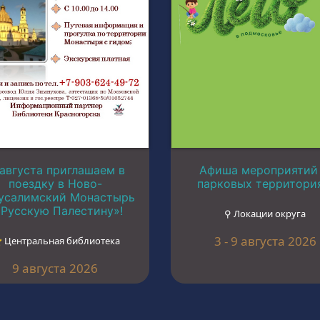
 августа приглашаем в
Афиша мероприятий
поездку в Ново-
парковых территори
усалимский Монастырь
«Русскую Палестину»!
⚲ Локации округа
3 - 9 августа 2026
︎ Центральная библиотека
9 августа 2026