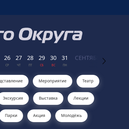
26
27
28
29
30
31
СЕН
ТЯБРЬ
01
02
СР
ЧТ
ПТ
СБ
ВС
ПН
2026
ВТ
СР
дставление
Мероприятие
Театр
Экскурсия
Выставка
Лекции
Парки
Акция
Молодёжь