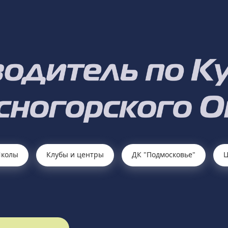
колы
Клубы и центры
ДК "Подмосковье"
Ц