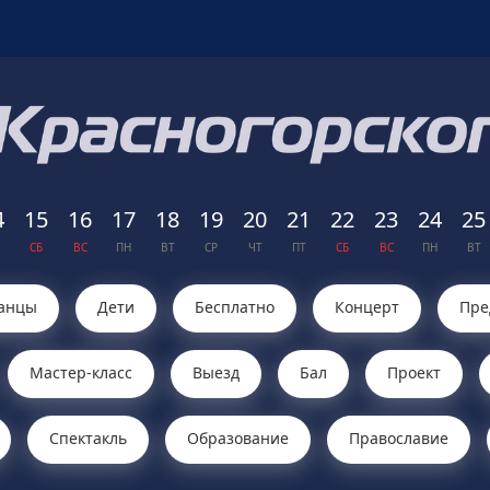
4
15
16
17
18
19
20
21
22
23
24
25
СБ
ВС
ПН
ВТ
СР
ЧТ
ПТ
СБ
ВС
ПН
ВТ
анцы
Дети
Бесплатно
Концерт
Пре
Мастер-класс
Выезд
Бал
Проект
Cпектакль
Образование
Православие