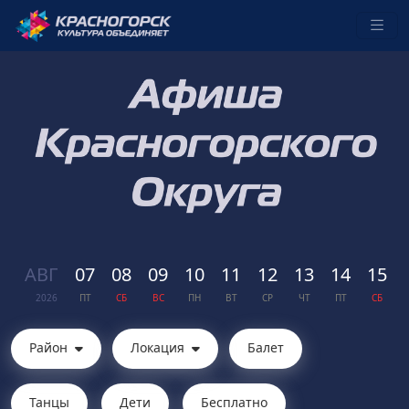
АВГ
07
08
09
10
11
12
13
14
15
2026
ПТ
СБ
ВС
ПН
ВТ
СР
ЧТ
ПТ
СБ
Район
Локация
Балет
Танцы
Дети
Бесплатно