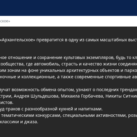
ское»
а «Архангельское» превратится в одну из самых масштабных вы
ое отношение и сохранение культовых экземпляров, будь то кл
сообщества, где автомобиль, страсть и качество жизни соединя
им зонам на фоне уникальных архитектурных объектов и парко
гоночные и коллекционные, а также современные спортивные ав
учат возможность обмена опытом, узнают о последних трендах
стрии, Андрея Шульдешова, Михаила Горбачева, Никиты Ситник
истов.
уд-траков с разнообразной кухней и напитками.
а тематическими конкурсами, специальными активностями, ро
 классики и джаза.