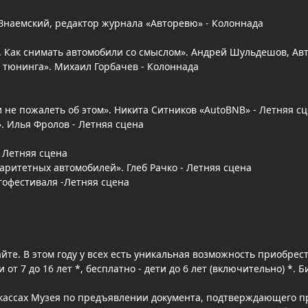
й Знаемский, редактор журнала «Авторевю» - Колоннада
. Как снимать автомобили со смыслом». Андрей Шульдешов, Авт
о тюнинга». Михаил Горбачев - Колоннада
и не пожалеть об этом». Никита Ситников «AutoBNB» - Летняя с
». Илья Фролов - Летняя сцена
- Летняя сцена
раритетных автомобилей». Глеб Рачко - Летняя сцена
втофестиваля -Летняя сцена
йте. В этом году у всех есть уникальная возможность приобрест
ети от 7 до 16 лет *, бесплатно - дети до 6 лет (включительно) *
кассах Музея по предъявлении документа, подтверждающего пр