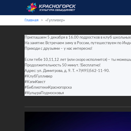
Главная
«Гулливер»
Приглашаем 5 декабря в 16.00 подростков в клуб школьных
На занятии: Встречаем зиму в России, путешествуем по Инди
Приходи с друзьями – у нас интересно!
Если тебе 10,11,12 лет (или скоро исполнится) – ты можешь 
Продолжительность 50 минут. !Бесплатно!
Адрес: ул. Димитрова, д. 9. Т. +7(495)562-11-90.
#КлубГулливер
#КэпиКвест
#БиблиотекиКрасногорска
#КульураПодмосковья