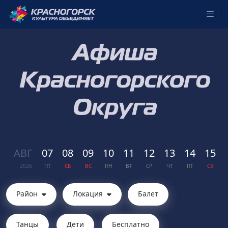
АВГ
07
08
09
10
11
12
13
14
15
2026
ПТ
СБ
ВС
ПН
ВТ
СР
ЧТ
ПТ
СБ
Район
Локация
Балет
Танцы
Дети
Бесплатно