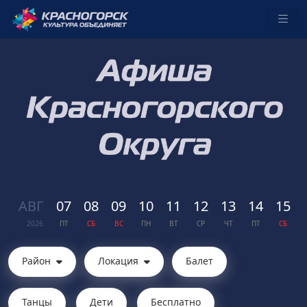
АВГ
07
08
09
10
11
12
13
14
15
2026
ПТ
СБ
ВС
ПН
ВТ
СР
ЧТ
ПТ
СБ
Район
Локация
Балет
Танцы
Дети
Бесплатно